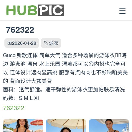
☰
762322
📅2026-04-28
🏷️泳衣
Gucci新款连体 简单大气 适合多种场景的游泳衣🏊‍♀️海
边 游泳池 温泉 水上乐园 漂流都可以😌内搭也完全可
以 连体设计遮肉显高挑 腹部有点肉肉也不影响咱美美
的 背面设计大露美背
面料：透气舒适。速干弹性的游泳衣更加帖肤易清洗
码数：S M L Xl
762322