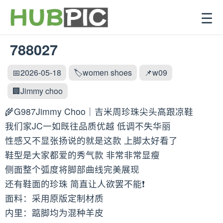
☰
788027
📅2026-05-18
🏷️women shoes
📌w09
🏢Jimmy choo
🌾G987Jimmy Choo｜吉米周珍珠尖头高跟凉鞋
我们家JC一如既往品质优越 低调不失华丽
性感又不显张扬说的就是这款 上脚太好看了
鞋型是大家都爱的秀气款 非常非常显瘦
侧面整个弧度将脚部曲线完美展现
还有鞋面的珍珠 简直让人欲罢不能❗️
面料：采用原版定制材质
内里：踮脚均为混种羊皮