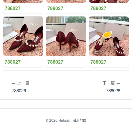
788027
788027
788027
788027
788027
788027
← 上一篇
下一篇 →
788026
788028
© 2026
Hubpic
|
站点地图