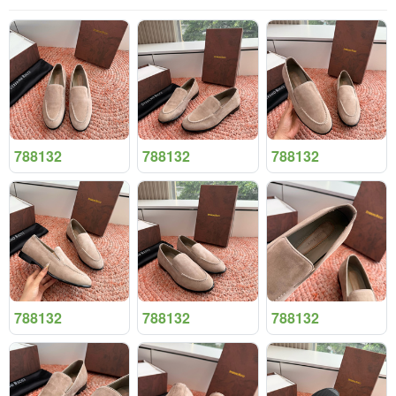
788132
788132
788132
788132
788132
788132