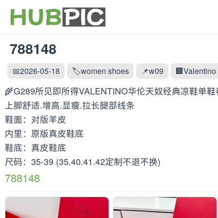
788148
📅2026-05-18
🏷️women shoes
📌w09
🏢Valentino
🌾G289所见即所得VALENTINO华伦天奴经典凉鞋单鞋
上脚舒适.增高.显瘦.拉长腿部线条
鞋面：对版羊皮
内里：原版真皮鞋底
鞋底：真皮鞋底
尺码：35-39 (35.40.41.42定制不退不换)
788148