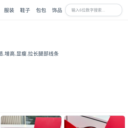
服装
鞋子
包包
饰品
舒适.增高.显瘦.拉长腿部线条