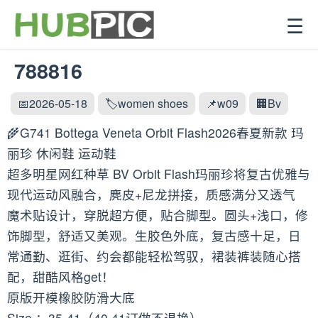
☰
788816
📅2026-05-18
🏷️women shoes
📌w09
🏢Bv
🌾G741 Bottega Veneta Orbit Flash2026春夏新款 玛
丽珍 休闲鞋 运动鞋​​
超多明星网红种草 BV Orbit Flash玛丽珍将复古优雅与
现代运动风融合，麂皮+尼龙拼接，质感满分又透气
魔术贴设计，穿脱超方便，贴合脚型。圆头+浅口，修
饰脚型，舒适又美观。生胶色外底，复古感十足，日
常通勤、逛街、约会都能轻松驾驭，裙装裤装随心搭
配，甜酷风格get！
原版开模橡胶防滑大底
Size ：35-41（40.41订做不退换）