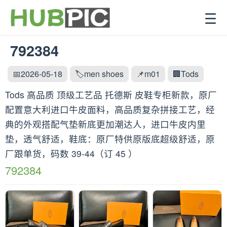
☰
792384
📅2026-05-18
🏷️men shoes
📌m01
🏢Tods
Tods 高品质 顶级工艺品 托德斯 皮鞋专柜新款，原厂
配置意大利进口牛皮面料，高品质复杂拼接工艺，经
典的外观搭配气垫新底更加潮达人，进口牛皮内里
垫，透气舒适，鞋底：原厂特供原版底超级舒适，原
厂跟单货，码数 39-44（订 45 ）
792384