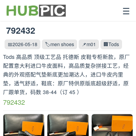
☰
792432
📅2026-05-18
🏷️men shoes
📌m01
🏢Tods
Tods 高品质 顶级工艺品 托德斯 皮鞋专柜新款，原厂
配置意大利进口牛皮面料，高品质复杂拼接工艺，经
典的外观搭配气垫新底更加潮达人，进口牛皮内里
垫，透气舒适，鞋底：原厂特供原版底超级舒适，原
厂跟单货，码数 38-44（订 45 ）
792432