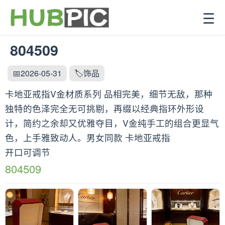
☰
804509
📅2026-05-31
🏷️饰品
卡地亚戒指V金材质系列 品相完美，细节无敌，那种
独特的色泽完全无可挑剔，再缀以经典指环外形设
计，简约之余却又优雅夺目，V金纯手工的组合更显气
色，上手雅致动人。男女同款 卡地亚戒指
开口可调节
804509