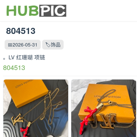
804513
📅2026-05-31
🏷️饰品
。LV 红珊瑚 项链
804513