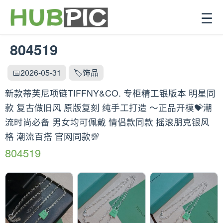
☰
804519
📅2026-05-31
🏷️饰品
新款蒂芙尼项链TIFFNY&CO. 专柜精工银版本 明星同
款 复古做旧风 原版复刻 纯手工打造 ～正品开模💝潮
流时尚必备 男女均可佩戴 情侣款同款 摇滚朋克银风
格 潮流百搭 官网同款💯
804519