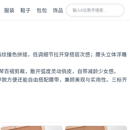
服装
鞋子
包包
饰品
白格纹撞色拼接，低调细节拉开穿搭层次感；腰头立体浮雕
琴百褶剪裁，散开弧度灵动俏皮，自带减龄少女感。
穿脱方便还能自由搭配腰带，兼顾美观与实用性。三标齐