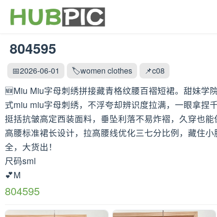
804595
📅2026-06-01
🏷️women clothes
📌c08
🆕Miu Miu字母刺绣拼接藏青格纹腰百褶短裙。
式miu miu字母刺绣，不浮夸却辨识度拉满，一眼拿捏
挺括抗皱高定西装面料，垂坠利落不易炸褶，久穿也能
高腰标准裙长设计，拉高腰线优化三七分比例，藏住小
全，大货出！
尺码sml
💕M
804595