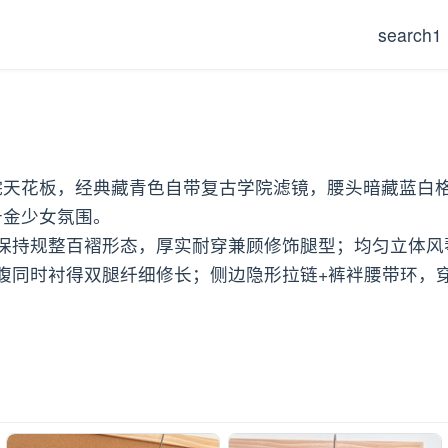
search1
甜妹学院天花板，经典藏青色自带复古学院滤镜，腰头暗藏蓝
千金少女氛围。
保持规整百褶形态，厚实耐穿兼顾修饰腿型；均匀立体风
腹同时衬得双腿纤细修长；侧边隐形拉链+裤袢腰带环，