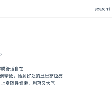
search1
✨
穿脱舒适自在
低调精致，恰到好处的显贵高级感
 上身随性慵懒，利落又大气