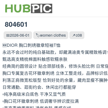
804601
📅2026-06-01
🏷️women clothes
📌c08
🆕DIOR 胸口刺绣徽章短袖T恤
永远不会过时的纯白基础款，却藏满迪奥专属精致格调
甄选高支精梳棉面料触感软糯亲肤
经典简约圆领设计 贴合颈部线条，修饰头脸比例 日常
胸口专属复古花环徽章刺绣 立体工整走线，品牌标识
利落正肩微宽松版型 恰到好处的余量，藏肉显瘦不臃肿
日常通勤、逛街约会、休闲出行都能穿
▫️纯净高级米白底色 干净又显气质
▫️胸口花环徽章刺绣 低调奢华辨识度拉满
▫️高克重棉质面料 透气亲肤 质感在线