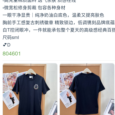
▫️微宽松修身剪裁 包容各种身材
一眼干净显贵｜纯净奶油白底色，温柔又提亮肤色
胸前手工感复古刺绣徽章 精致锁边，低调镌刻品牌底蕴
白T控闭眼冲，一件就能承包整个夏天的高级感经典百
尺码sml
💕D
804601