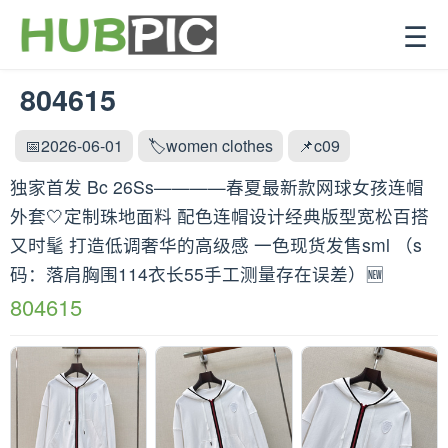
☰
804615
📅2026-06-01
🏷️women clothes
📌c09
独家首发 Bc 26Ss————春夏最新款网球女孩连帽
外套🤍定制珠地面料 配色连帽设计经典版型宽松百搭
又时髦 打造低调奢华的高级感 一色现货发售sml （s
码：落肩胸围114衣长55手工测量存在误差）🆕
804615