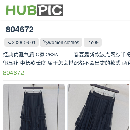
804672
📅2026-06-01
🏷️women clothes
📌c09
经典优雅气质 C家 26Ss———春夏最新款波点网纱半
很显瘦 中长款长度 属于怎么搭配都不会出错的款式 两色现
804672