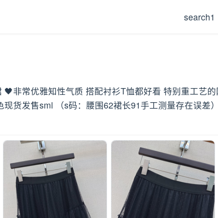
search1
裙 🖤非常优雅知性气质 搭配衬衫T恤都好看 特别重工艺
货发售sml （s码：腰围62裙长91手工测量存在误差）