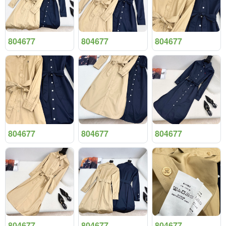
804677
804677
804677
804677
804677
804677
804677
804677
804677