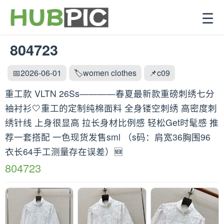
☰
804723
📅2026-06-01
🏷️women clothes
📌c09
重工款 VLTN 26Ss————春夏最新款重磅刺绣七分
袖衬衫🤍重工的定制纯棉面料 全身镂空刺绣 高密度刺
绣针线 上身很显高 拉长身材比例感 轻松Get时髦感 推
荐一套搭配 一色现货发售sml （s码：肩宽36胸围96
衣长64手工测量存在误差）🆕
804723