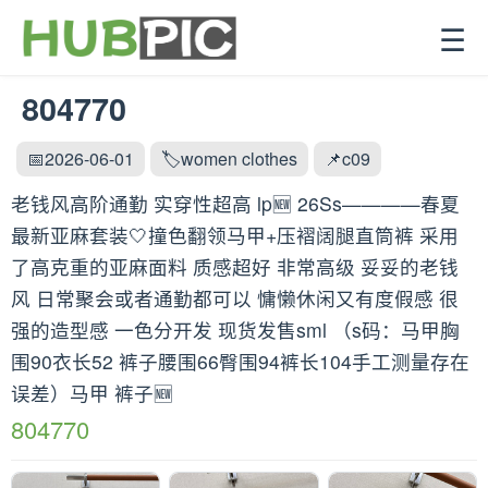
☰
804770
📅2026-06-01
🏷️women clothes
📌c09
老钱风高阶通勤 实穿性超高 lp🆕 26Ss————春夏
最新亚麻套装🤍撞色翻领马甲+压褶阔腿直筒裤 采用
了高克重的亚麻面料 质感超好 非常高级 妥妥的老钱
风 日常聚会或者通勤都可以 慵懒休闲又有度假感 很
强的造型感 一色分开发 现货发售sml （s码：马甲胸
围90衣长52 裤子腰围66臀围94裤长104手工测量存在
误差）马甲 裤子🆕
804770