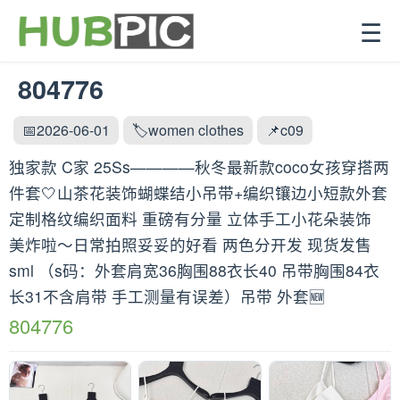
☰
804776
📅2026-06-01
🏷️women clothes
📌c09
独家款 C家 25Ss————秋冬最新款coco女孩穿搭两
件套🤍山茶花装饰蝴蝶结小吊带+编织镶边小短款外套
定制格纹编织面料 重磅有分量 立体手工小花朵装饰
美炸啦～日常拍照妥妥的好看 两色分开发 现货发售
sml （s码：外套肩宽36胸围88衣长40 吊带胸围84衣
长31不含肩带 手工测量有误差）吊带 外套🆕
804776