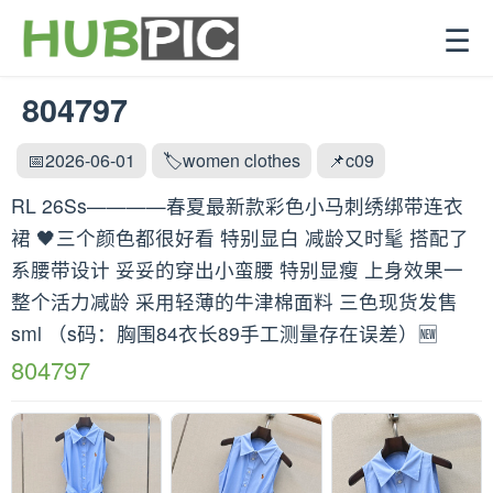
☰
804797
📅2026-06-01
🏷️women clothes
📌c09
RL 26Ss————春夏最新款彩色小马刺绣绑带连衣
裙 🖤三个颜色都很好看 特别显白 减龄又时髦 搭配了
系腰带设计 妥妥的穿出小蛮腰 特别显瘦 上身效果一
整个活力减龄 采用轻薄的牛津棉面料 三色现货发售
sml （s码：胸围84衣长89手工测量存在误差）🆕
804797