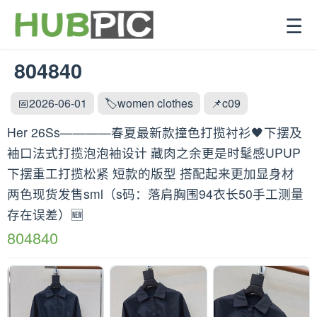
☰
804840
📅2026-06-01
🏷️women clothes
📌c09
Her 26Ss————春夏最新款撞色打揽衬衫🖤下摆及
袖口法式打揽泡泡袖设计 藏肉之余更是时髦感UPUP
下摆重工打揽松紧 短款的版型 搭配起来更加显身材
两色现货发售sml（s码：落肩胸围94衣长50手工测量
存在误差）🆕
804840