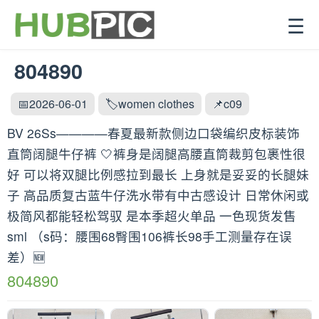
☰
804890
📅2026-06-01
🏷️women clothes
📌c09
BV 26Ss————春夏最新款侧边口袋编织皮标装饰
直筒阔腿牛仔裤 🤍裤身是阔腿高腰直筒裁剪包裹性很
好 可以将双腿比例感拉到最长 上身就是妥妥的长腿妹
子 高品质复古蓝牛仔洗水带有中古感设计 日常休闲或
极简风都能轻松驾驭 是本季超火单品 一色现货发售
sml （s码：腰围68臀围106裤长98手工测量存在误
差）🆕
804890