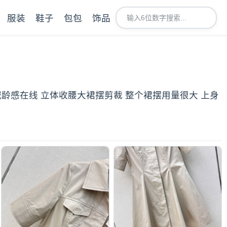
服装
鞋子
包包
饰品
 减龄感在线 立体收腰大裙摆剪裁 整个裙摆用量很大 上身