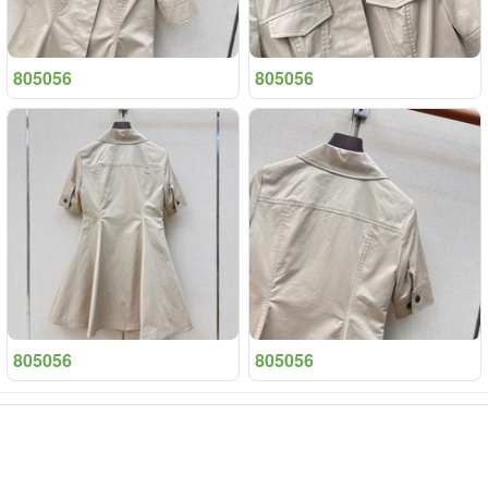
805056
805056
805056
805056