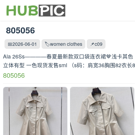
805056
📅2026-06-01
🏷️women clothes
📌c09
Ala 26Ss————春夏最新款双口袋连衣裙🤎浅卡
立体有型 一色现货发售sml （s码：肩宽36胸围82衣长
805056