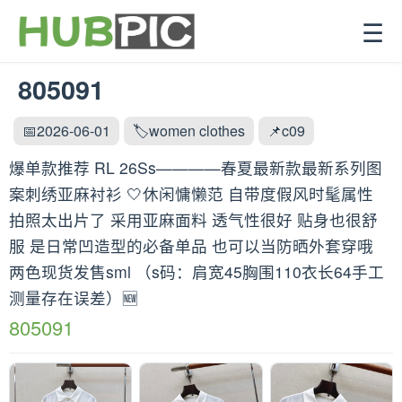
☰
805091
📅2026-06-01
🏷️women clothes
📌c09
爆单款推荐 RL 26Ss————春夏最新款最新系列图
案刺绣亚麻衬衫 🤍休闲慵懒范 自带度假风时髦属性
拍照太出片了 采用亚麻面料 透气性很好 贴身也很舒
服 是日常凹造型的必备单品 也可以当防晒外套穿哦
两色现货发售sml （s码：肩宽45胸围110衣长64手工
测量存在误差）🆕
805091