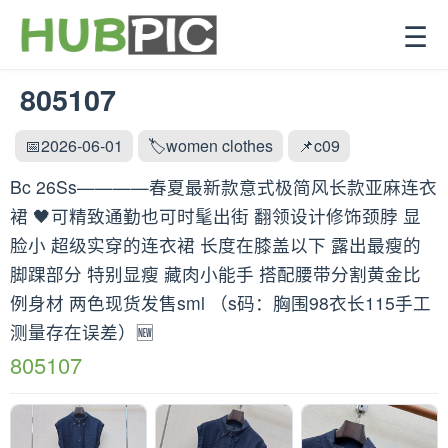
☰
805107
📅2026-06-01
🏷️women clothes
📌c09
Bc 26Ss————春夏最新款意式极简风长款亚麻连衣
裙 🖤可精致通勤也可时髦出街 翻领设计修饰颈脖 显
脸小 超级实穿的连衣裙 长度在膝盖以下 露出最瘦的
脚踝部分 特别显瘦 藏肉小能手 搭配腰带分割黄金比
例身材 两色现货发售sml （s码：胸围98衣长115手工
测量存在误差）🆕
805107