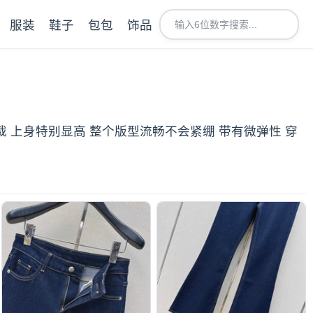
服装
鞋子
包包
饰品
裁 上身特别显高 整个版型流畅不会紧绷 带有微弹性 穿