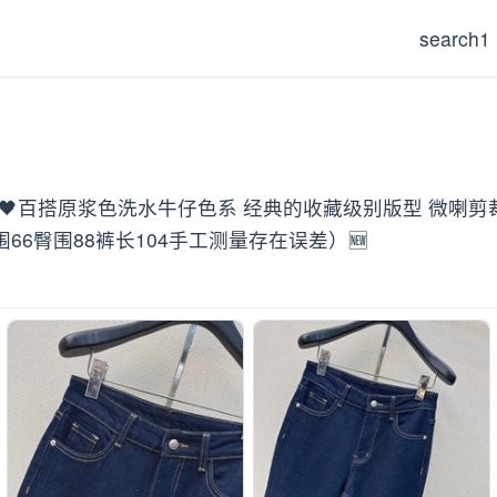
search1
裤 🖤百搭原浆色洗水牛仔色系 经典的收藏级别版型 微喇剪
66臀围88裤长104手工测量存在误差）🆕