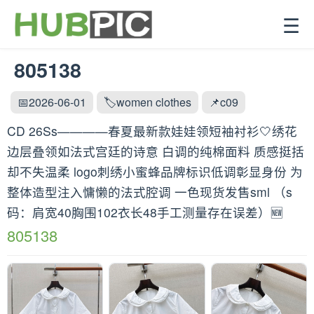
☰
805138
📅2026-06-01
🏷️women clothes
📌c09
CD 26Ss————春夏最新款娃娃领短袖衬衫🤍绣花
边层叠领如法式宫廷的诗意 白调的纯棉面料 质感挺括
却不失温柔 logo刺绣小蜜蜂品牌标识低调彰显身份 为
整体造型注入慵懒的法式腔调 一色现货发售sml （s
码：肩宽40胸围102衣长48手工测量存在误差）🆕
805138