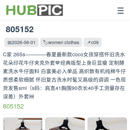
☰
805152
📅2026-06-01
🏷️women clothes
📌c09
C家 26Ss————春夏最新款coco女孩穿搭怀旧洗水
花朵印花牛仔夹克外套🤎经典版型上身巨显瘦 定制酵
素洗水牛仔面料 白富美必入单品 高织数有机纯棉牛仔
质感柔软细腻 怀旧复古洗水时髦又高级的调调 一色现
货发售sml（s码：肩宽41胸围90衣长40手工测量存在
误差）外套🆕
805152