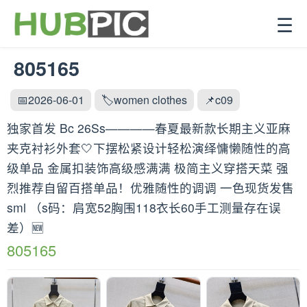
☰
805165
📅2026-06-01
🏷️women clothes
📌c09
独家首发 Bc 26Ss————春夏最新款长期主义亚麻
夹克衬衫外套🤍下摆松紧设计轻松演绎慵懒随性的高
级单品 金属扣装饰高级感满满 极简主义穿搭天菜 强
烈推荐自留百搭单品！优雅随性的调调 一色现货发售
sml （s码：肩宽52胸围118衣长60手工测量存在误
差）🆕
805165