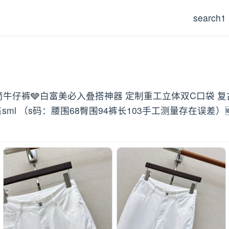
search1
孩直筒牛仔裤🩶白富美必入叠搭神器 定制重工立体双C口袋
l （s码：腰围68臀围94裤长103手工测量存在误差）