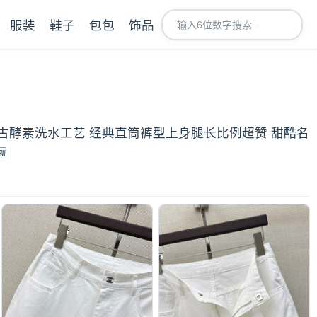
服装
鞋子
包包
饰品
 复古酵素洗水工艺 经典直筒裤型上身腿长比例超赞 甜酷名
