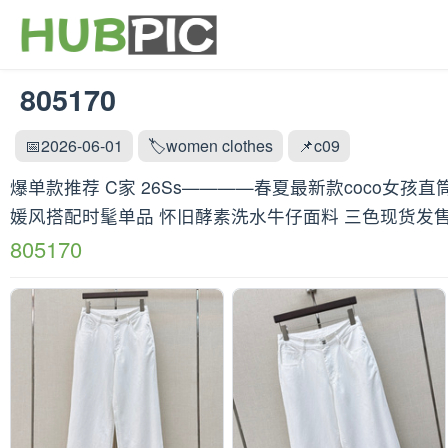
805170
📅2026-06-01
🏷️women clothes
📌c09
爆单款推荐 C家 26Ss————春夏最新款coco女
媛风搭配时髦单品 怀旧酵素洗水牛仔面料 三色现货发售sm
805170