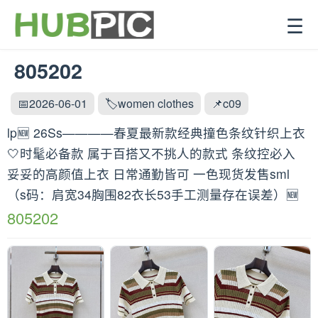
☰
805202
📅2026-06-01
🏷️women clothes
📌c09
lp🆕 26Ss————春夏最新款经典撞色条纹针织上衣
🤍时髦必备款 属于百搭又不挑人的款式 条纹控必入
妥妥的高颜值上衣 日常通勤皆可 一色现货发售sml
（s码：肩宽34胸围82衣长53手工测量存在误差）🆕
805202