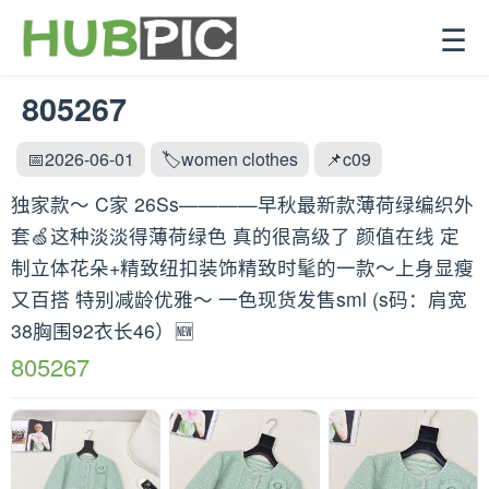
☰
805267
📅2026-06-01
🏷️women clothes
📌c09
独家款～ C家 26Ss————早秋最新款薄荷绿编织外
套🍏这种淡淡得薄荷绿色 真的很高级了 颜值在线 定
制立体花朵+精致纽扣装饰精致时髦的一款～上身显瘦
又百搭 特别减龄优雅～ 一色现货发售sml (s码：肩宽
38胸围92衣长46）🆕
805267