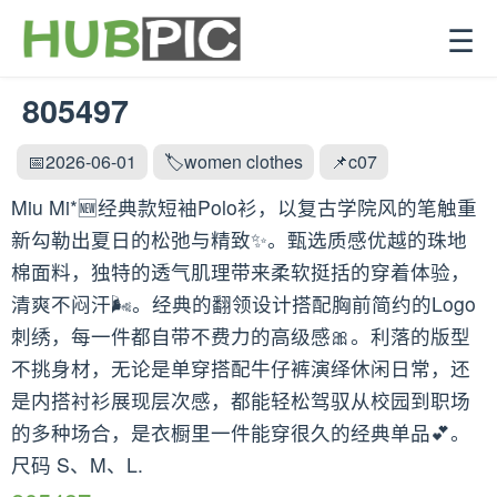
☰
805497
📅2026-06-01
🏷️women clothes
📌c07
Miu Mi*🆕经典款短袖Polo衫，以复古学院风的笔触重
新勾勒出夏日的松弛与精致✨。甄选质感优越的珠地
棉面料，独特的透气肌理带来柔软挺括的穿着体验，
清爽不闷汗🌬️。经典的翻领设计搭配胸前简约的Logo
刺绣，每一件都自带不费力的高级感🎀。利落的版型
不挑身材，无论是单穿搭配牛仔裤演绎休闲日常，还
是内搭衬衫展现层次感，都能轻松驾驭从校园到职场
的多种场合，是衣橱里一件能穿很久的经典单品💕。
尺码 S、M、L.