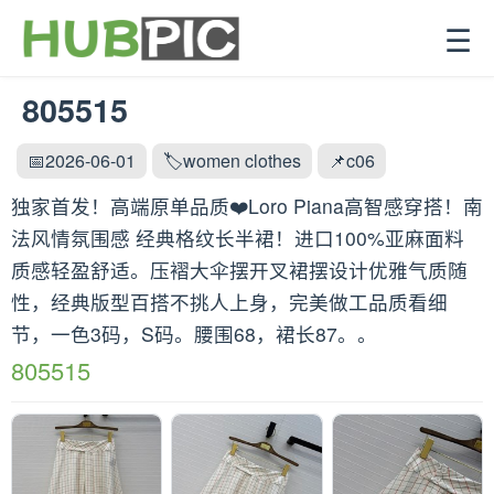
☰
805515
📅2026-06-01
🏷️women clothes
📌c06
独家首发！高端原单品质❤️Loro Piana高智感穿搭！南
法风情氛围感 经典格纹长半裙！进口100%亚麻面料
质感轻盈舒适。压褶大伞摆开叉裙摆设计优雅气质随
性，经典版型百搭不挑人上身，完美做工品质看细
节，一色3码，S码。腰围68，裙长87。。
805515