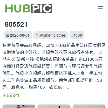
☰
805521
📅2026-06-01
🏷️women clothes
📌c06
独家首发❤️高端品质，Loro Piana新品南法庄园度假风
慵懒浪漫的小碎花，蓝绿色碎花亚麻旅行者外套，长
期主义 清新老钱 松弛感衣橱必备单品！进口100%亚
麻面料轻盈透气质感超赞！可调节收腰低调奢华气质
优雅。气质小立领经典版型百搭不挑人上身，手工包
边工艺完美做工品质看细节，两色3码 现货开抢，36
码，肩宽40，胸围100，衣长66。。
805521