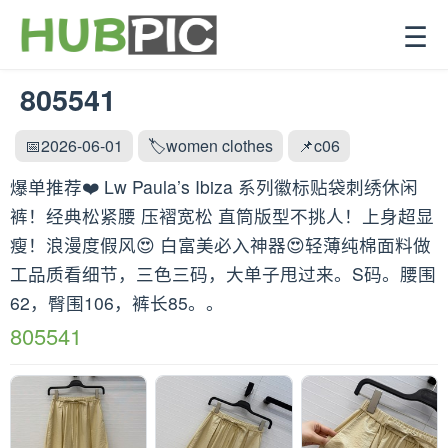
☰
805541
📅2026-06-01
🏷️women clothes
📌c06
爆单推荐❤️ Lw Paula’s Ibiza 系列徽标贴袋刺绣休闲
裤！经典松紧腰 压褶宽松 直筒版型不挑人！上身超显
瘦！浪漫度假风😍 白富美必入神器😍轻薄纯棉面料做
工品质看细节，三色三码，大单子甩过来。S码。腰围
62，臀围106，裤长85。。
805541