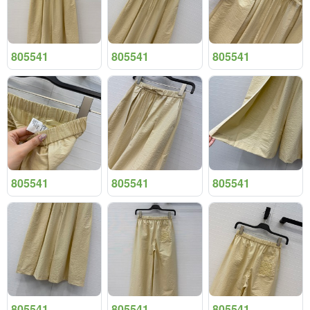
805541
805541
805541
805541
805541
805541
805541
805541
805541