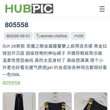
☰
805558
📅2026-06-01
🏷️women clothes
📌c05
Sch 26新款 恶魔之眼金属藤蔓攀上肩带连衣裙 黑金拉
链划开沉寂 超级惊艳的神仙裙子 开模异眼肩带点缀
温柔性感显曲线 真的太显身材了 高级感满满 搭个小
外套也好看名媛气质感get 约会逛街各种场合都很好看
一色SML
805558