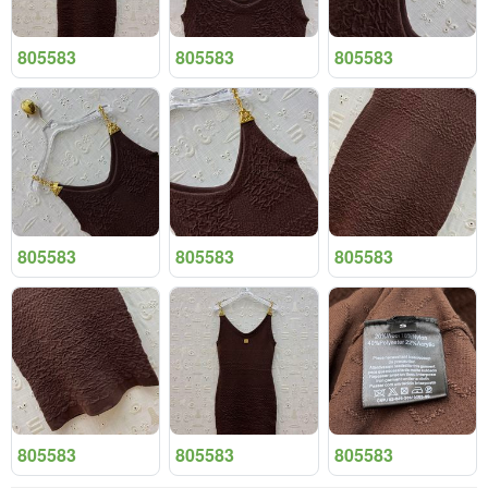
805583
805583
805583
805583
805583
805583
805583
805583
805583