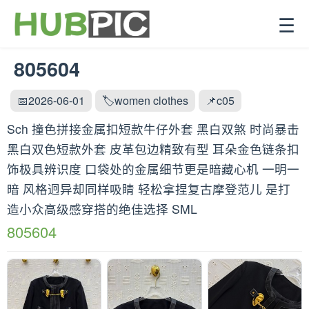
☰
805604
📅2026-06-01
🏷️women clothes
📌c05
Sch 撞色拼接金属扣短款牛仔外套 黑白双煞 时尚暴击
黑白双色短款外套 皮革包边精致有型 耳朵金色链条扣
饰极具辨识度 口袋处的金属细节更是暗藏心机 一明一
暗 风格迥异却同样吸睛 轻松拿捏复古摩登范儿 是打
造小众高级感穿搭的绝佳选择 SML
805604