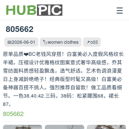
☰
805662
📅2026-06-01
🏷️women clothes
📌c03
原单品质❤️BC老钱风穿搭！白富美必入度假风格纹长
半裙。压褶设计优雅格纹图案意式奢华高级感，乔其
雪纺面料质感轻盈飘逸，透气舒适。艺术色调浪漫夏
日上身减龄绝绝子！经典版型时髦又高级！白富美必
备神器百搭不挑人。强烈推荐自留款！做工品质看细
节。一色38.40.42.三码，38码：松紧腰围68，裙长
87。
805662