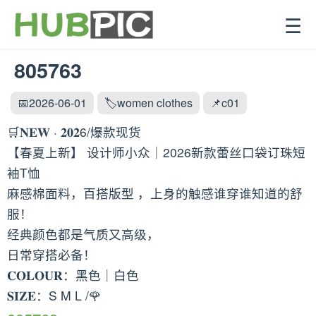
☰
805763
📅2026-06-01
🏷️women clothes
📌c01
🛒𝐍𝐄𝐖 · 𝟐𝟎𝟐6/爆款现货
【春夏上新】 设计师小众｜2026新款蕾丝口袋订珠短
袖T恤
麻感棉面料，百搭版型 ，上身的触感谁穿谁知道的舒
服！
经典颜色都是气质又高级，
日常穿搭必备！
𝐂𝐎𝐋𝐎𝐔𝐑：黑色｜白色
𝐒𝐈𝐙𝐄：S M L /🌹