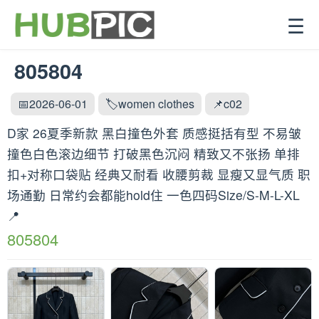
☰
805804
📅2026-06-01
🏷️women clothes
📌c02
D家 26夏季新款 黑白撞色外套 质感挺括有型 不易皱
撞色白色滚边细节 打破黑色沉闷 精致又不张扬 单排
扣+对称口袋贴 经典又耐看 收腰剪裁 显瘦又显气质 职
场通勤 日常约会都能hold住 一色四码Size/S-M-L-XL
📍
805804