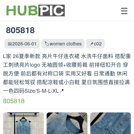
☰
805818
📅2026-06-01
🏷️women clothes
📌c02
L家 26夏季新款 亮片牛仔连衣裙 水洗牛仔面料 搭配重
工刺绣亮片logo 无袖圆领+收腰剪裁 前排纽扣开合 穿
脱方便 前后都有对称口袋 实用又好看 日常通勤 休闲
都能轻松驾驭 搭配凉鞋或小白鞋 夏日氛围感直接拉满
一色四码Size/S-M-L-XL📍
805818