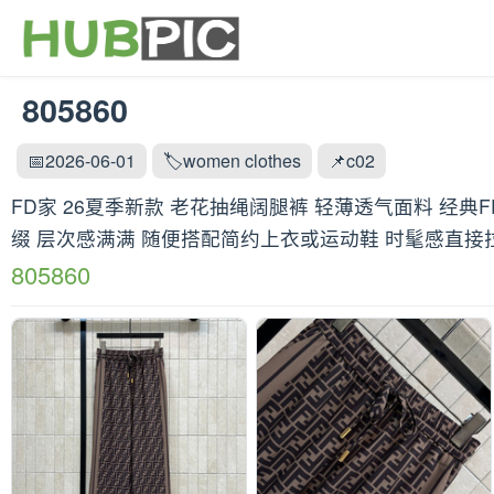
805860
📅2026-06-01
🏷️women clothes
📌c02
FD家 26夏季新款 老花抽绳阔腿裤 轻薄透气面料 经
缀 层次感满满 随便搭配简约上衣或运动鞋 时髦感直接拉满 一
805860