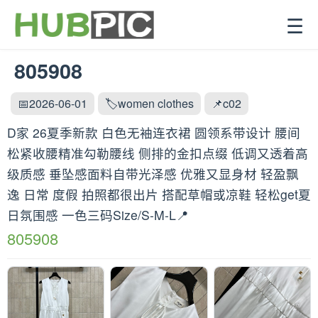
☰
805908
📅2026-06-01
🏷️women clothes
📌c02
D家 26夏季新款 白色无袖连衣裙 圆领系带设计 腰间
松紧收腰精准勾勒腰线 侧排的金扣点缀 低调又透着高
级质感 垂坠感面料自带光泽感 优雅又显身材 轻盈飘
逸 日常 度假 拍照都很出片 搭配草帽或凉鞋 轻松get夏
日氛围感 一色三码Size/S-M-L📍
805908