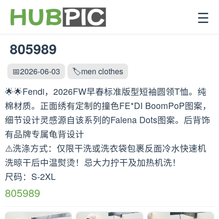
☰
805989
📅2026-06-03
🏷️men clothes
🌟🌟Fendi，2026FW早春标准版型短袖圆领T恤。纯
棉材质。正面绣有定制的撞色FE*DI BoomPoP图案，
细节设计灵感源自该系列的Falena Dots图案。后背饰
有品牌专属龟背设计
⚠️洗涤方式：仅限干洗或洗衣袋包裹反面冷水快速机
洗晾干后中温熨烫！忌大力拧干及加热机洗！
尺码：S-2XL
805989