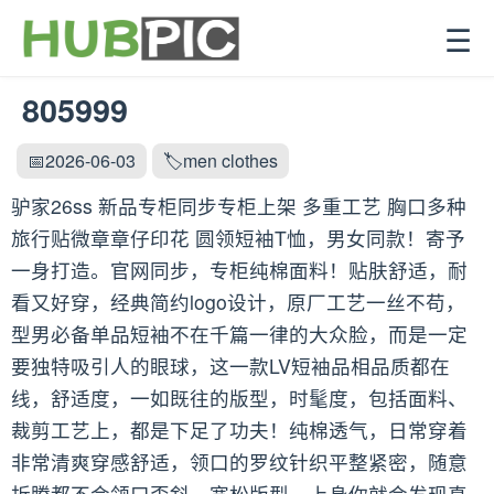
☰
805999
📅2026-06-03
🏷️men clothes
驴家26ss 新品专柜同步专柜上架 多重工艺 胸口多种
旅行贴微章章仔印花 圆领短袖T恤，男女同款！寄予
一身打造。官网同步，专柜纯棉面料！贴肤舒适，耐
看又好穿，经典简约logo设计，原厂工艺一丝不苟，
型男必备单品短袖不在千篇一律的大众脸，而是一定
要独特吸引人的眼球，这一款LV短袖品相品质都在
线，舒适度，一如既往的版型，时髦度，包括面料、
裁剪工艺上，都是下足了功夫！纯棉透气，日常穿着
非常清爽穿感舒适，领口的罗纹针织平整紧密，随意
折腾都不会领口歪斜，宽松版型，上身你就会发现真