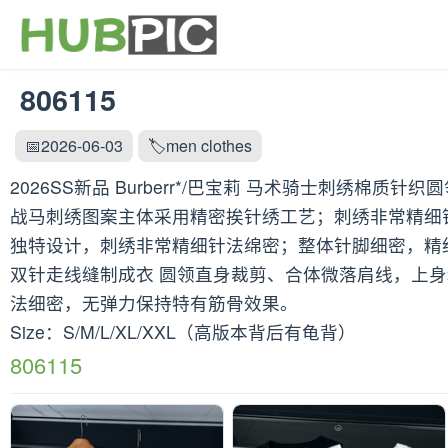
806115
📅2026-06-03
🏷️men clothes
2026SS新品 Burberr*/巴宝莉 马术骑士刺绣棉质针织
战马刺绣图案主体采用精密挨针绣工艺；刺绣非常精细
独特设计，刺绣非常精细针法绵密；整体针脚细密，精
双针走线缝制成衣 圆领直身裁剪、合体微落肩线，上
法细密，无弹力保持特有筋骨效果。
Size：S/M/L/XL/XXL（高版本背后有龟背）
806115