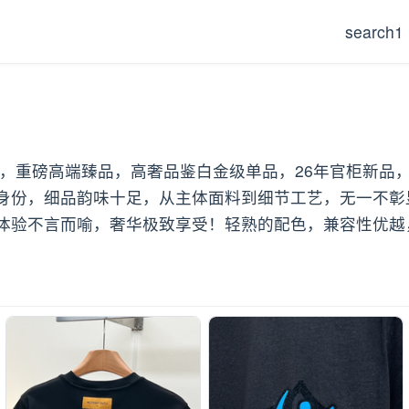
search1
渠道货，重磅高端臻品，高奢品鉴白金级单品，26年官柜新
身份，细品韵味十足，从主体面料到细节工艺，无一不彰
验不言而喻，奢华极致享受！轻熟的配色，兼容性优越，上