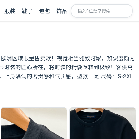
服装
鞋子
包包
饰品
品，欧洲区域限量售卖款！视觉相当雅致时髦，辨识度颇为
显时装的匠心所在，将时装的精髓阐释到极致！客供高
身满满的奢贵感和气质感，型款十足.尺码：S-2XL