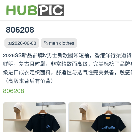
806208
📅2026-06-03
🏷️men clothes
2026SS新品驴牌lv男士新款圆领短袖，香港洋行
鲜明，复古且时髦，非常精致而高级，完美标榜了品牌
级进口成衣定织面料，舒适性与透气性完美兼备，触感体
（高版本背后有龟背）
806208