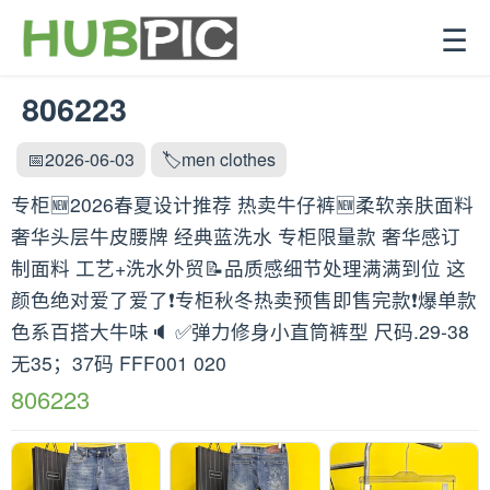
☰
806223
📅2026-06-03
🏷️men clothes
专柜🆕2026春夏设计推荐 热卖牛仔裤🆕柔软亲肤面料
奢华头层牛皮腰牌 经典蓝洗水 专柜限量款 奢华感订
制面料 工艺+洗水外贸📝品质感细节处理满满到位 这
颜色绝对爱了爱了❗️专柜秋冬热卖预售即售完款❗️爆单款
色系百搭大牛味🔈 ✅弹力修身小直筒裤型 尺码.29-38
无35；37码 FFF001 020
806223