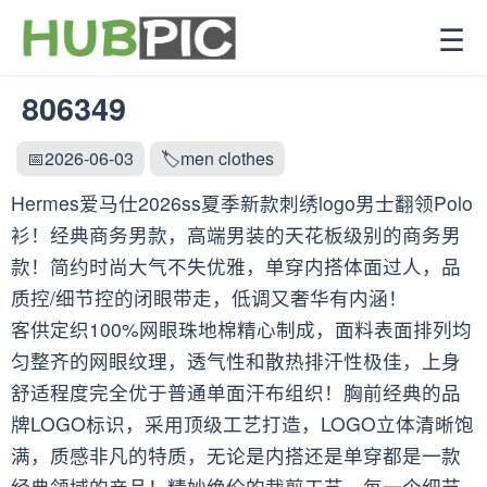
☰
806349
📅2026-06-03
🏷️men clothes
Hermes爱马仕2026ss夏季新款刺绣logo男士翻领Polo
衫！经典商务男款，高端男装的天花板级别的商务男
款！简约时尚大气不失优雅，单穿内搭体面过人，品
质控/细节控的闭眼带走，低调又奢华有内涵！
客供定织100%网眼珠地棉精心制成，面料表面排列均
匀整齐的网眼纹理，透气性和散热排汗性极佳，上身
舒适程度完全优于普通单面汗布组织！胸前经典的品
牌LOGO标识，采用顶级工艺打造，LOGO立体清晰饱
满，质感非凡的特质，无论是内搭还是单穿都是一款
经典领域的产品！精妙绝伦的裁剪工艺，每一个细节